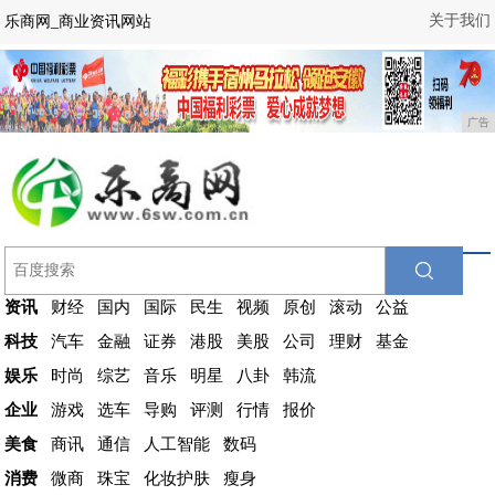
关于我们
乐商网_商业资讯网站
广告
资讯
财经
国内
国际
民生
视频
原创
滚动
公益
科技
汽车
金融
证券
港股
美股
公司
理财
基金
娱乐
时尚
综艺
音乐
明星
八卦
韩流
企业
游戏
选车
导购
评测
行情
报价
美食
商讯
通信
人工智能
数码
消费
微商
珠宝
化妆护肤
瘦身