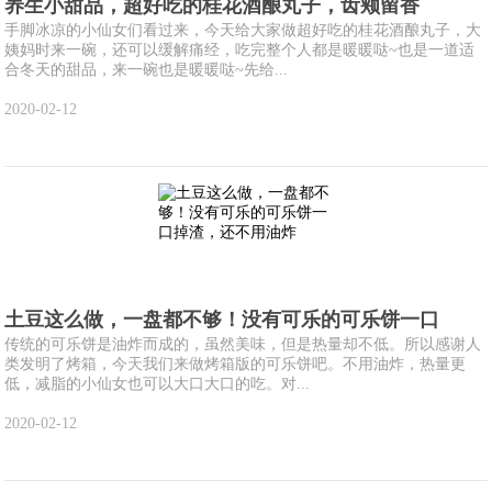
养生小甜品，超好吃的桂花酒酿丸子，齿颊留香
手脚冰凉的小仙女们看过来，今天给大家做超好吃的桂花酒酿丸子，大
姨妈时来一碗，还可以缓解痛经，吃完整个人都是暖暖哒~也是一道适
合冬天的甜品，来一碗也是暖暖哒~先给...
2020-02-12
土豆这么做，一盘都不够！没有可乐的可乐饼一口
传统的可乐饼是油炸而成的，虽然美味，但是热量却不低。所以感谢人
类发明了烤箱，今天我们来做烤箱版的可乐饼吧。不用油炸，热量更
低，减脂的小仙女也可以大口大口的吃。对...
2020-02-12