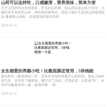
山药可以这样吃，口感嫩滑，营养美味，简单方便
关于山药的吃法也有很多，常见的山药粥，炖山药以及山药片等等，小
编也非常喜欢吃山药，煮的炖的都喜欢，但是小编今天是把山药做成甜
品-蔓越莓山药糕。这道甜品的做法简单...
2020-02-12
女生都爱的养颜小吃！比敷面膜还管用，5块钱能
梁实秋写《雅舍谈吃》时，其实并非他吃得最尽心的时候。那会儿他年
岁已高，并且得了糖尿病，嘴巴没了自由，才想起说：以笔谈“吃”。全
书中印象最深的一篇，是他写馋：“校...
2020-02-12