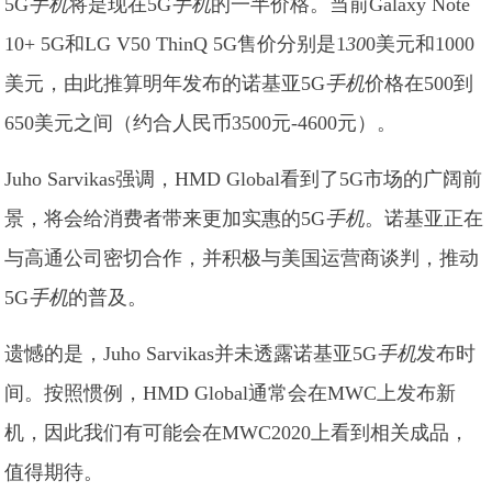
5G
手机
将是现在5G
手机
的一半价格。当前Galaxy Note
10+ 5G和LG V50 ThinQ 5G售价分别是1
30
0美元和1000
美元，由此推算明年发布的诺基亚5G
手机
价格在500到
650美元之间（约合人民币3500元-4600元）。
Juho Sarvikas强调，HMD Global看到了5G市场的广阔前
景，将会给消费者带来更加实惠的5G
手机
。诺基亚正在
与高通公司密切合作，并积极与美国运营商谈判，推动
5G
手机
的普及。
遗憾的是，Juho Sarvikas并未透露诺基亚5G
手机
发布时
间。按照惯例，HMD Global通常会在MWC上发布新
机，因此我们有可能会在MWC2020上看到相关成品，
值得期待。