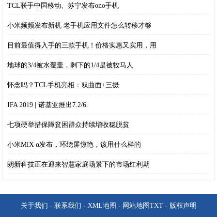
TCL联手中国移动、苏宁发布ono手机
小米频频发布新机 老手机应用文件怎么转移才够
目前最值得入手的三款手机！价格实惠又实用，用
地球的3/4被水覆盖，剩下的1/4是被牧马人
怀念吗？TCL手机亮相：双曲面+三摄
IFA 2019 | 诺基亚推出7.2/6.
七项硬举措保障贫困群众持续增收稳脱贫
小米MIX α发布，环绕屏惊艳，该用什么样的
朗新科技正在迎来智慧家庭场景下的市场红利期
关于我们
-
联系我们
-
XML地图
-
网站地图
TXT
-
版权声明