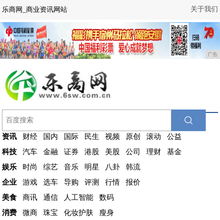
关于我们
乐商网_商业资讯网站
广告
资讯
财经
国内
国际
民生
视频
原创
滚动
公益
科技
汽车
金融
证券
港股
美股
公司
理财
基金
娱乐
时尚
综艺
音乐
明星
八卦
韩流
企业
游戏
选车
导购
评测
行情
报价
美食
商讯
通信
人工智能
数码
消费
微商
珠宝
化妆护肤
瘦身