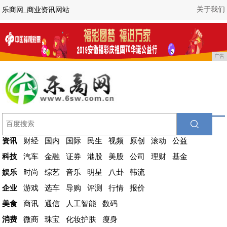
关于我们
乐商网_商业资讯网站
广告
资讯
财经
国内
国际
民生
视频
原创
滚动
公益
科技
汽车
金融
证券
港股
美股
公司
理财
基金
娱乐
时尚
综艺
音乐
明星
八卦
韩流
企业
游戏
选车
导购
评测
行情
报价
美食
商讯
通信
人工智能
数码
消费
微商
珠宝
化妆护肤
瘦身