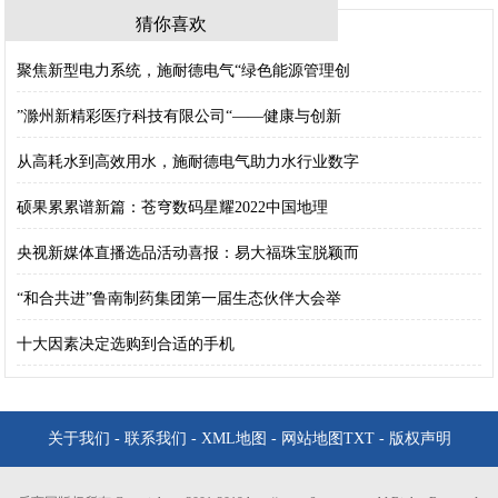
猜你喜欢
聚焦新型电力系统，施耐德电气“绿色能源管理创
”滁州新精彩医疗科技有限公司“——健康与创新
从高耗水到高效用水，施耐德电气助力水行业数字
硕果累累谱新篇：苍穹数码星耀2022中国地理
央视新媒体直播选品活动喜报：易大福珠宝脱颖而
“和合共进”鲁南制药集团第一届生态伙伴大会举
十大因素决定选购到合适的手机
关于我们
-
联系我们
-
XML地图
-
网站地图
TXT
-
版权声明