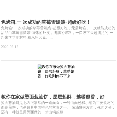
免烤箱!一 次成功的草莓雪媚娘~超级好吃！
免烤箱!一 次成功的草莓雪媚娘~超级好吃，无需烤箱，一次就能成功的
甜品白草莓雪媚娘!薄薄的外皮，满满的馅料，一口咬下去超满足的!一
起来学学吧材料:糯米粉50克、...
2020-02-12
教你在家做烫面葱油饼，层层起酥，越嚼越香，好
烫面葱油饼是北方很家常的一道面食，一种由面粉和小葱为主要食材的
面食煎饼，也是最具中国特色的主食之一。 葱油饼有发面，死面之分，
还有一种就是用烫面做的，才出锅的葱...