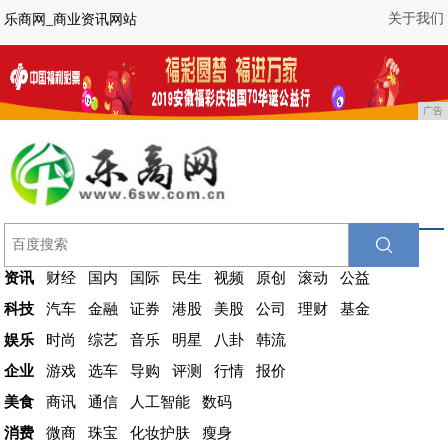
关于我们
乐商网_商业资讯网站
广告
资讯
财经
国内
国际
民生
视频
原创
滚动
公益
科技
汽车
金融
证券
港股
美股
公司
理财
基金
娱乐
时尚
综艺
音乐
明星
八卦
韩流
企业
游戏
选车
导购
评测
行情
报价
美食
商讯
通信
人工智能
数码
消费
微商
珠宝
化妆护肤
瘦身