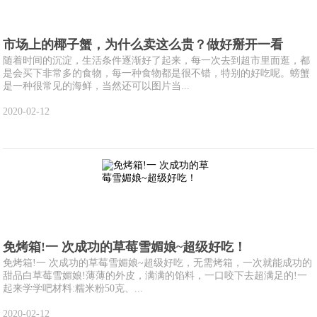
市场上的椰子蟹，为什么卖这么贵？做好掰开一看
随着时间的沉淀，生活条件逐渐好了起来，每一次去到超市里面逛，都
是会买下非常多的食物，每一种食物都是很不错，特别的好吃呢。螃蟹
是一种很常见的海鲜，当然还可以图片当...
2020-02-12
免烤箱!一 次成功的草莓雪媚娘~超级好吃！
免烤箱!一 次成功的草莓雪媚娘~超级好吃，无需烤箱，一次就能成功的
甜品白草莓雪媚娘!薄薄的外皮，满满的馅料，一口咬下去超满足的!一
起来学学吧材料:糯米粉50克、...
2020-02-12