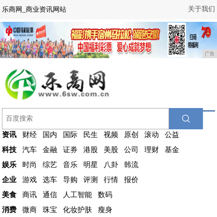
关于我们
乐商网_商业资讯网站
广告
资讯
财经
国内
国际
民生
视频
原创
滚动
公益
科技
汽车
金融
证券
港股
美股
公司
理财
基金
娱乐
时尚
综艺
音乐
明星
八卦
韩流
企业
游戏
选车
导购
评测
行情
报价
美食
商讯
通信
人工智能
数码
消费
微商
珠宝
化妆护肤
瘦身