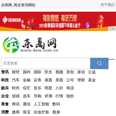
关于我们
乐商网_商业资讯网站
广告
资讯
财经
国内
国际
民生
视频
原创
滚动
公益
科技
汽车
金融
证券
港股
美股
公司
理财
基金
娱乐
时尚
综艺
音乐
明星
八卦
韩流
企业
游戏
选车
导购
评测
行情
报价
美食
商讯
通信
人工智能
数码
消费
微商
珠宝
化妆护肤
瘦身