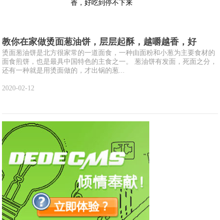
教你在家做烫面葱油饼，层层起酥，越嚼越香，好
烫面葱油饼是北方很家常的一道面食，一种由面粉和小葱为主要食材的
面食煎饼，也是最具中国特色的主食之一。 葱油饼有发面，死面之分，
还有一种就是用烫面做的，才出锅的葱...
2020-02-12