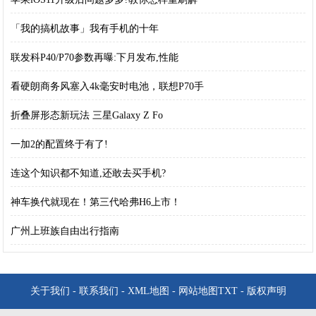
「我的搞机故事」我有手机的十年
联发科P40/P70参数再曝:下月发布,性能
看硬朗商务风塞入4k毫安时电池，联想P70手
折叠屏形态新玩法 三星Galaxy Z Fo
一加2的配置终于有了!
连这个知识都不知道,还敢去买手机?
神车换代就现在！第三代哈弗H6上市！
广州上班族自由出行指南
关于我们
-
联系我们
-
XML地图
-
网站地图
TXT
-
版权声明