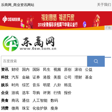
关于我们
乐商网_商业资讯网站
广告
资讯
财经
国内
国际
民生
视频
原创
滚动
公益
科技
汽车
金融
证券
港股
美股
公司
理财
基金
娱乐
时尚
综艺
音乐
明星
八卦
韩流
企业
游戏
选车
导购
评测
行情
报价
美食
商讯
通信
人工智能
数码
消费
微商
珠宝
化妆护肤
瘦身