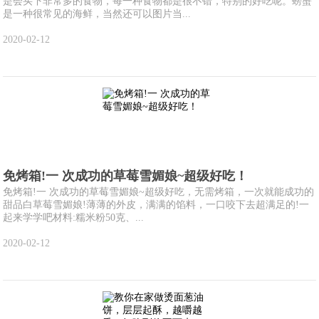
是会买下非常多的食物，每一种食物都是很不错，特别的好吃呢。螃蟹
是一种很常见的海鲜，当然还可以图片当...
2020-02-12
免烤箱!一 次成功的草莓雪媚娘~超级好吃！
免烤箱!一 次成功的草莓雪媚娘~超级好吃，无需烤箱，一次就能成功的
甜品白草莓雪媚娘!薄薄的外皮，满满的馅料，一口咬下去超满足的!一
起来学学吧材料:糯米粉50克、...
2020-02-12