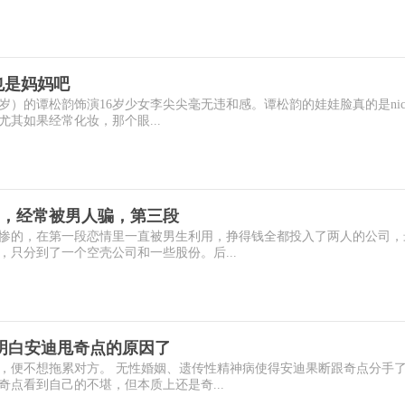
也是妈妈吧
0岁）的谭松韵饰演16岁少女李尖尖毫无违和感。谭松韵的娃娃脸真的是nic
其如果经常化妆，那个眼...
，经常被男人骗，第三段
惨的，在第一段恋情里一直被男生利用，挣得钱全都投入了两人的公司，
只分到了一个空壳公司和一些股份。后...
明白安迪甩奇点的原因了
，便不想拖累对方。 无性婚姻、遗传性精神病使得安迪果断跟奇点分手
点看到自己的不堪，但本质上还是奇...