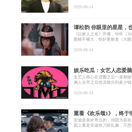
2020-08-14
谭松韵 你眼里的星星，
《以家人之名》开播，90年（3
眼睛不够大，恰好更耐老（大眼尤
2020-08-14
娱乐吃瓜：女艺人恋爱脑
女艺人画心在进圈之后一直都挺
俩人分开之后也没能分到多少钱，
2020-08-14
重看《欢乐颂1》，终于
安迪是喜欢奇点的，但因为喜欢
面上看是安迪快刀斩乱麻，不想奇