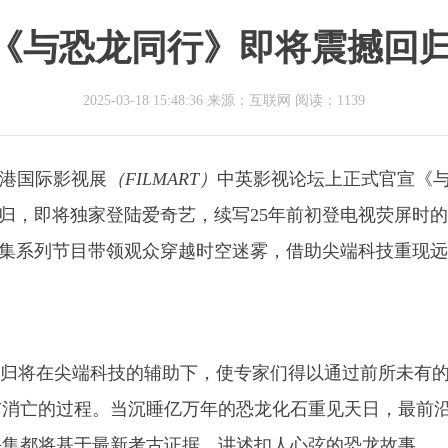
P《与恐龙同行》即将震撼回
2025-03-18 15:48:36 来源：互联网
阅读：1139
s在香港国际影视展
（FILMART）
中英影视论坛上正式官宣《
归，即将独家登陆爱奇艺，续写25年前初登电视荧屏时
以全新6集系列节目带领观众穿越时空迷雾，借助尖端科技重现
的回归将在尖端科技的辅助下，使专家们得以通过前所未有
与消亡的过程。当沉睡亿万年的恐龙化石重见天日，最前
每集都将基于最新考古证据，讲述扣人心弦的恐龙故事。