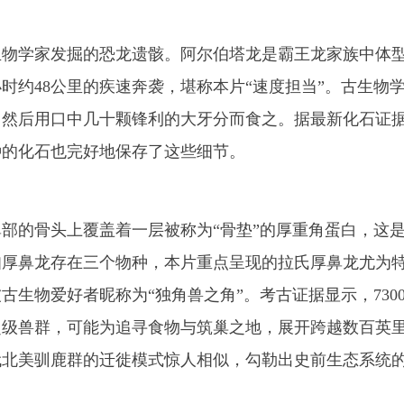
生物学家发掘的恐龙遗骸。阿尔伯塔龙是霸王龙家族中体
时约48公里的疾速奔袭，堪称本片“速度担当”。古生物
，然后用口中几十颗锋利的大牙分而食之。据最新化石证
种的化石也完好地保存了这些细节。
部的骨头上覆盖着一层被称为“骨垫”的厚重角蛋白，这
知厚鼻龙存在三个物种，本片重点呈现的拉氏厚鼻龙尤为
生物爱好者昵称为“独角兽之角”。考古证据显示，730
超级兽群，可能为追寻食物与筑巢之地，展开跨越数百英
代北美驯鹿群的迁徙模式惊人相似，勾勒出史前生态系统