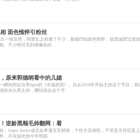
脱相 面色憔悴引粉丝
Rain晒出一组近照，明显比之前瘦了不少，脸颊凹陷面色憔悴，疑因减肥过度
。不少粉丝见到偶像如此...
，原来郭德纲看中的儿媳
瞬间想起自带bgm的《非诚勿扰》。自从2010年开始主持这个节目，就
的光头男主持，哪怕现在这个节...
！逆龄黑顺毛帅翻网：看
Super Junior成员金希澈五官精致，个性古灵精怪，不管是主持还是
，不仅如此他今年韩国...