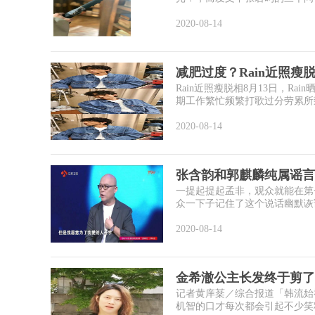
2020-08-14
减肥过度？Rain近照瘦
Rain近照瘦脱相8月13日，
期工作繁忙频繁打歌过分劳累所致
2020-08-14
张含韵和郭麒麟纯属谣言
一提起提起孟非，观众就能在第一
众一下子记住了这个说话幽默诙谐
2020-08-14
金希澈公主长发终于剪了
记者黄庠棻／综合报道「韩流始祖」
机智的口才每次都会引起不少笑料