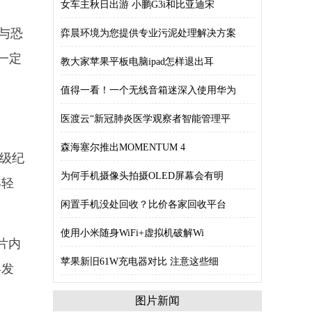
女车主秋日出游 小鹏G3i和比亚迪宋
《与恐
弈晨环境为您提供专业污泥处理解决方案
一定
教大家苹果平板电脑ipad怎样退出耳
值得一看！一个无线音箱迷深入使用华为
医渡云“新冠肺炎医学观察者智能管理平
森海塞尔推出MOMENTUM 4
顶级纪
为何手机摄像头拍摄OLED屏幕会有明
年轻
闲置手机没处回收？比价各家回收平台
使用小米随身WiFi+虚拟机破解Wi
片内
苹果新旧61W充电器对比 注意这些细
焕发
图片新闻