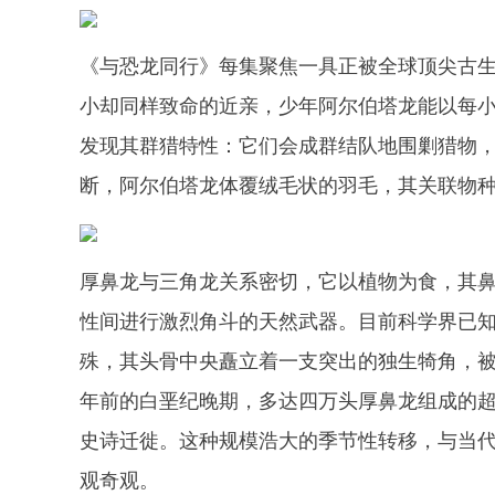
《与恐龙同行》每集聚焦一具正被全球顶尖古
小却同样致命的近亲，少年阿尔伯塔龙能以每小
发现其群猎特性：它们会成群结队地围剿猎物
断，阿尔伯塔龙体覆绒毛状的羽毛，其关联物
厚鼻龙与三角龙关系密切，它以植物为食，其鼻
性间进行激烈角斗的天然武器。目前科学界已
殊，其头骨中央矗立着一支突出的独生犄角，被古
年前的白垩纪晚期，多达四万头厚鼻龙组成的
史诗迁徙。这种规模浩大的季节性转移，与当
观奇观。