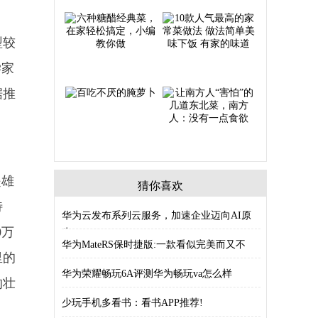
型较
学家
据推
是雄
猜你喜欢
特
华为云发布系列云服务，加速企业迈向AI原
0万
生，
华为MateRS保时捷版:一款看似完美而又不
里的
华为荣耀畅玩6A评测华为畅玩va怎么样
的壮
少玩手机多看书：看书APP推荐!