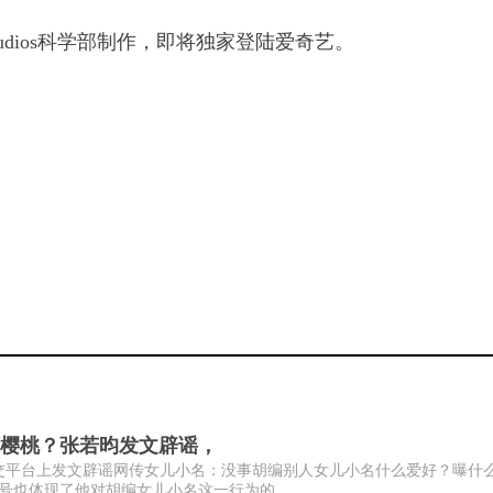
tudios科学部制作，即将独家登陆爱奇艺。
樱桃？张若昀发文辟谣，
社交平台上发文辟谣网传女儿小名：没事胡编别人女儿小名什么爱好？曝什
也体现了他对胡编女儿小名这一行为的...