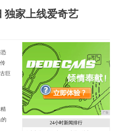
归 独家上线爱奇艺
与恐
的传
远古巨
的精
广告
沿的
24小时新闻排行