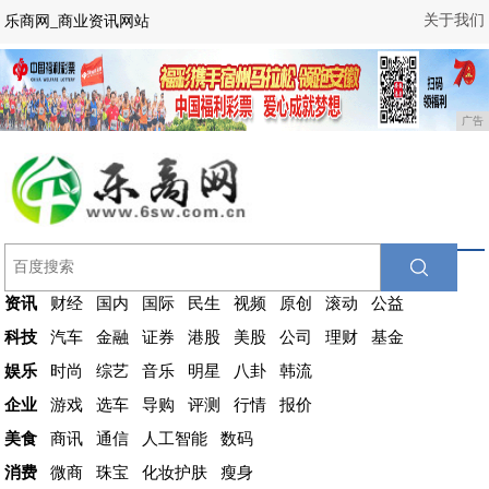
关于我们
乐商网_商业资讯网站
广告
资讯
财经
国内
国际
民生
视频
原创
滚动
公益
科技
汽车
金融
证券
港股
美股
公司
理财
基金
娱乐
时尚
综艺
音乐
明星
八卦
韩流
企业
游戏
选车
导购
评测
行情
报价
美食
商讯
通信
人工智能
数码
消费
微商
珠宝
化妆护肤
瘦身