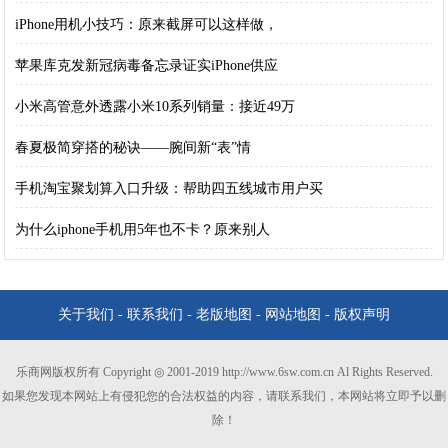
iPhone用机小技巧：原来截屏可以这样做，
苹果库克发新冠病毒备忘录证实iPhone供应
小米高管意外透露小米10系列销量：接近49万
春夏极简穿搭的秘诀——腕间新“表”情
手机淘宝聚划算入口升级：帮助四五线城市用户买
为什么iphone手机用5年也不卡？原来别人
关于我们
-
联系我们
-
老版地图
-
网站地图
-
版权声明
乐商网版权所有 Copyright ◎ 2001-2019 http://www.6sw.com.cn Al Rights Reserved.
如果您发现本网站上有侵犯您的合法权益的内容，请联系我们，本网站将立即予以删
除！