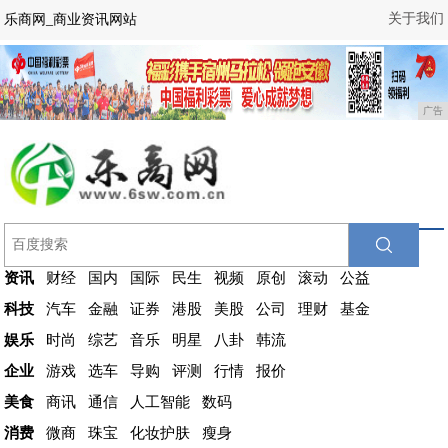
关于我们
乐商网_商业资讯网站
广告
资讯
财经
国内
国际
民生
视频
原创
滚动
公益
科技
汽车
金融
证券
港股
美股
公司
理财
基金
娱乐
时尚
综艺
音乐
明星
八卦
韩流
企业
游戏
选车
导购
评测
行情
报价
美食
商讯
通信
人工智能
数码
消费
微商
珠宝
化妆护肤
瘦身