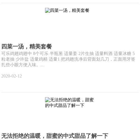
四菜一汤，精美套餐
可乐鸡翅鸡翅中 8个可乐 半瓶葱 适量姜 2片生抽 适量料酒 适量冰糖 5
粒老抽 少许盐 适量鸡精 适量1.把鸡翅洗净后背面划几刀，正面用牙签
扎些小眼方便入味。...
2020-02-12
无法拒绝的温暖，甜蜜的中式甜品了解一下