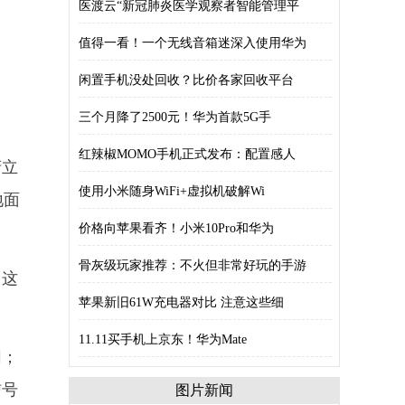
医渡云“新冠肺炎医学观察者智能管理平
值得一看！一个无线音箱迷深入使用华为
闲置手机没处回收？比价各家回收平台
三个月降了2500元！华为首款5G手
红辣椒MOMO手机正式发布：配置感人
府立
使用小米随身WiFi+虚拟机破解Wi
地面
价格向苹果看齐！小米10Pro和华为
骨灰级玩家推荐：不火但非常好玩的手游
，这
苹果新旧61W充电器对比 注意这些细
11.11买手机上京东！华为Mate
同；
信号
图片新闻