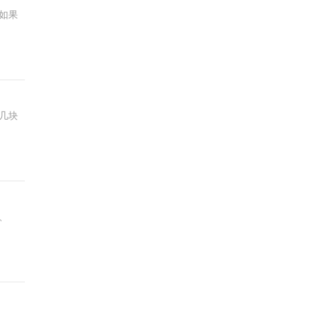
如果
几块
O、