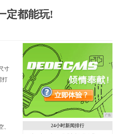
一定都能玩!
尺寸
需打
广告
24小时新闻排行
空、