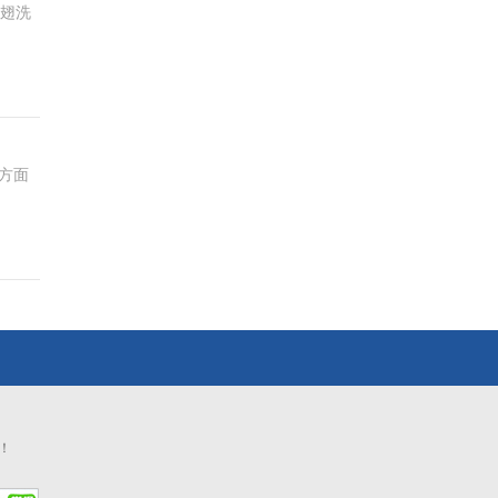
鸡翅洗
方面
！