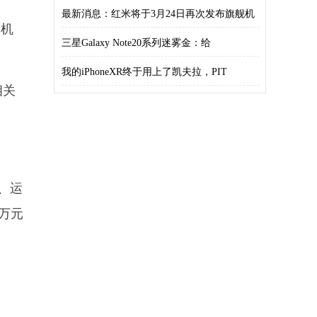
可以
最新消息：红米将于3月24日再次发布旗舰机
体机
R
三星Galaxy Note20系列迷雾金：给
我的iPhoneXR终于用上了凯夫拉，PIT
相关
、运
0万元