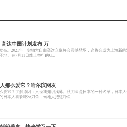
 高达中国计划发布 万
发布。2021年，实物大自由高达立像将会震撼登场，这将会成为上海新的
。在7月11日线上举行的G...
人那么爱它？哈尔滨网友
么爱它？了解原因：只怪我知识浅薄。秋刀鱼是日本的一种名菜，日本人
日本人喜欢吃秋刀鱼，当地人把这种鱼...
烤箱美食，快来学习一下