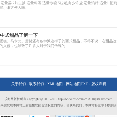
适量姜 2片生抽 适量料酒 适量冰糖 5粒老抽 少许盐 适量鸡精 适量1.把
小眼方便入味。...
中式甜品了解一下
蛋糕、马卡龙、蛋挞还有各种派这样子的西式甜品，不得不说，在甜品这
入侵，也导致了许多人对于我们传统的...
关于我们
-
联系我们
-
XML地图
-
网站地图
TXT
-
版权声明
乐商网版权所有 Copyright ◎ 2001-2019 http://www.6sw.com.cn Al Rights Reserved.
如果您发现本网站上有侵犯您的合法权益的内容，请联系我们，本网站将立即予以删除