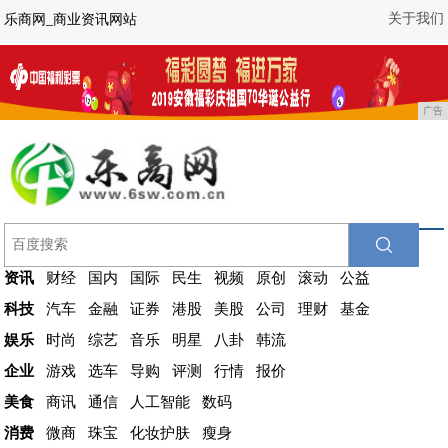
关于我们
乐商网_商业资讯网站
广告
资讯
财经
国内
国际
民生
视频
原创
滚动
公益
科技
汽车
金融
证券
港股
美股
公司
理财
基金
娱乐
时尚
综艺
音乐
明星
八卦
韩流
企业
游戏
选车
导购
评测
行情
报价
美食
商讯
通信
人工智能
数码
消费
微商
珠宝
化妆护肤
瘦身