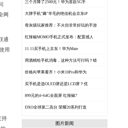
三个月降了2500元！华为首款5G手
问
大牌手机“薅”羊毛的绝佳机会京东iP
全网
骨灰级玩家推荐：不火但非常好玩的手游
红辣椒MOMO手机正式发布：配置感人
联通
11.11买手机上京东！华为Mate
使用
用酒精给手机消毒，这种方法可行吗？错
价格向苹果看齐！小米10Pro和华为
买手机是选OLED屏还是LCD屏？优
899元的4+64G全面屏 红辣椒7
DXO全球第二高分 荣耀20系列打造
支持
图片新闻