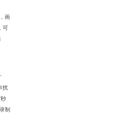
i，画
，可
偏
寸
串扰
7秒
频录制