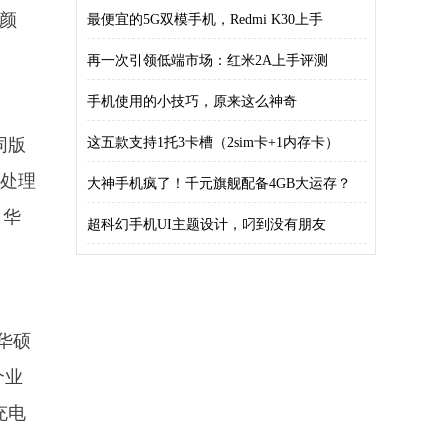
美颜
最便宜的5G双模手机，Redmi K30上手
再一次引领低端市场：红米2A上手评测
手机使用的小技巧，原来这么神奇
同版
这五款支持1托3卡槽（2sim卡+1内存卡）
位处理
大神手机疯了！千元旗舰配备4GB大运存？
。华
超科幻手机UI主题设计，叼到没有朋友
华硕
个业
充电