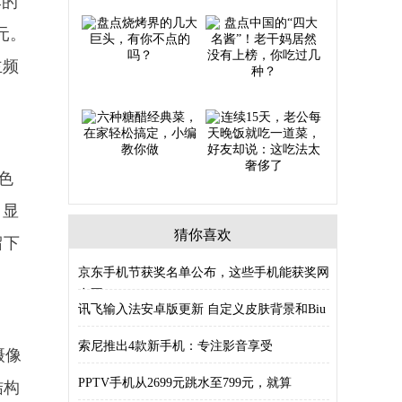
本的
9元。
主频
幕色
，显
猜你喜欢
留下
京东手机节获奖名单公布，这些手机能获奖网
友不
讯飞输入法安卓版更新 自定义皮肤背景和Biu
索尼推出4款新手机：专注影音享受
摄像
PPTV手机从2699元跳水至799元，就算
结构