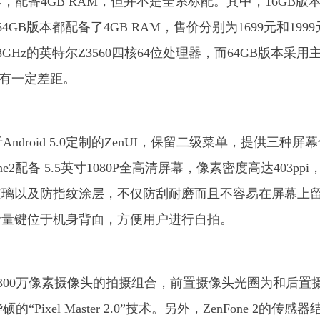
本，配备4GB RAM，但并不是全系标配。其中，16GB版
64GB版本都配备了4GB RAM，售价分别为1699元和199
8GHz的英特尔Z3560四核64位处理器，而64GB版本采用
性能有一定差距。
于Android 5.0定制的ZenUI，保留二级菜单，提供三种屏
配备 5.5英寸1080P全高清屏幕，像素密度高达403ppi
玻璃以及防指纹涂层，不仅防刮耐磨而且不容易在屏幕上
音量键位于机身背面，方便用户进行自拍。
后置1300万像素摄像头的拍摄组合，前置摄像头光圈为和后置
ixel Master 2.0”技术。另外，ZenFone 2的传感器