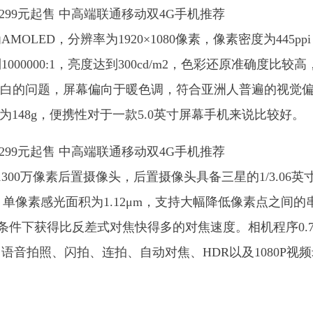
MOLED，分辨率为1920×1080像素，像素密度为445pp
00000:1，亮度达到300cd/m2，色彩还原准确度比较高
、发白的问题，屏幕偏向于暖色调，符合亚洲人普遍的视觉
量为148g，便携性对于一款5.0英寸屏幕手机来说比较好。
1300万像素后置摄像头，后置摄像头具备三星的1/3.06英
单像素感光面积为1.12μm，支持大幅降低像素点之间的
暗光条件下获得比反差式对焦快得多的对焦速度。相机程序0.
音拍照、闪拍、连拍、自动对焦、HDR以及1080P视