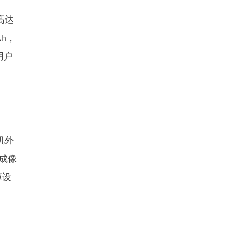
高达
Ah，
用户
机外
了成像
薄设