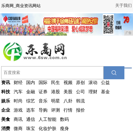
关于我们
乐商网_商业资讯网站
广告
资讯
财经
国内
国际
民生
视频
原创
滚动
公益
科技
汽车
金融
证券
港股
美股
公司
理财
基金
娱乐
时尚
综艺
音乐
明星
八卦
韩流
企业
游戏
选车
导购
评测
行情
报价
美食
商讯
通信
人工智能
数码
消费
微商
珠宝
化妆护肤
瘦身