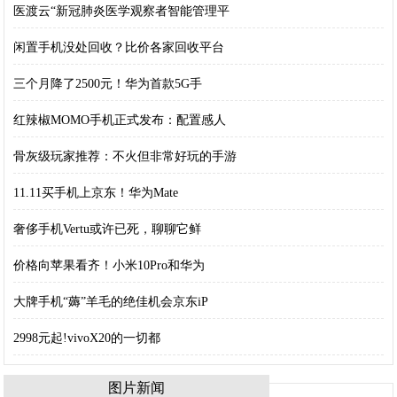
医渡云“新冠肺炎医学观察者智能管理平
闲置手机没处回收？比价各家回收平台
三个月降了2500元！华为首款5G手
红辣椒MOMO手机正式发布：配置感人
骨灰级玩家推荐：不火但非常好玩的手游
11.11买手机上京东！华为Mate
奢侈手机Vertu或许已死，聊聊它鲜
价格向苹果看齐！小米10Pro和华为
大牌手机“薅”羊毛的绝佳机会京东iP
2998元起!vivoX20的一切都
图片新闻