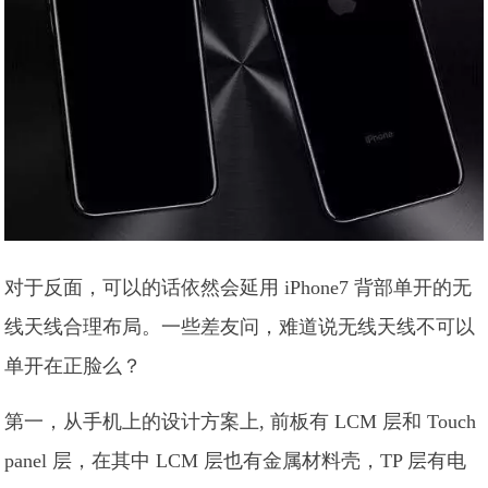
对于反面，可以的话依然会延用 iPhone7 背部单开的无
线天线合理布局。一些差友问，难道说无线天线不可以
单开在正脸么？
第一，从手机上的设计方案上, 前板有 LCM 层和 Touch
panel 层，在其中 LCM 层也有金属材料壳，TP 层有电