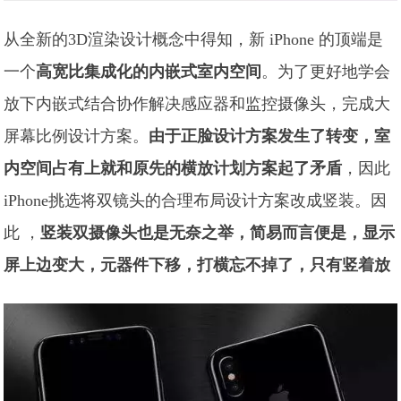
从全新的3D渲染设计概念中得知，新 iPhone 的顶端是
一个
高宽比集成化的内嵌式室内空间
。为了更好地学会
放下内嵌式结合协作解决感应器和监控摄像头，完成大
屏幕比例设计方案。
由于正脸设计方案发生了转变，
室
内空间占有上就和原先的横放计划方案起了矛盾
，因此
iPhone挑选将双镜头的合理布局设计方案改成竖装。因
此 ，
竖装双摄像头也是无奈之举，
简易而言便是，显示
屏上边变大，元器件下移，打横忘不掉了，只有竖着放