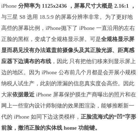
iPhone
分辩率为 1125x2436
，屏幕尺寸大概是 2.16:1 ，
与三星 S8 选用 18.5:9 的屏幕分辨率非常。为了更好地
高些的屏幕比例，iPhone抛下了 iPhone 一直沿用的左右
正脸的黑框，变成了全规格显示屏。可是
全规格显示屏
显而易见没有办法遮盖前摄像头及其正脸光源、距离感
应器下边满布的布线
，因此 只有把他们移来到显示屏上
边的地区。因为 iPhone 公布前几个月都是会开展小规模
纳税人试生产，此刻的泄漏的信息真实度会高些。因此
大家
依据
最近
iPhone 屏幕保护膜生产商曝出的照片和在
网上一些室内设计师制做的效果图渲染，能够推断新一
代的 iPhone 如同下边这类模样，
正脸流海式的“凹”字形
前脸，撤消正脸的实体线 home 功能键。