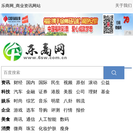
关于我们
乐商网_商业资讯网站
广告
资讯
财经
国内
国际
民生
视频
原创
滚动
公益
科技
汽车
金融
证券
港股
美股
公司
理财
基金
娱乐
时尚
综艺
音乐
明星
八卦
韩流
企业
游戏
选车
导购
评测
行情
报价
美食
商讯
通信
人工智能
数码
消费
微商
珠宝
化妆护肤
瘦身