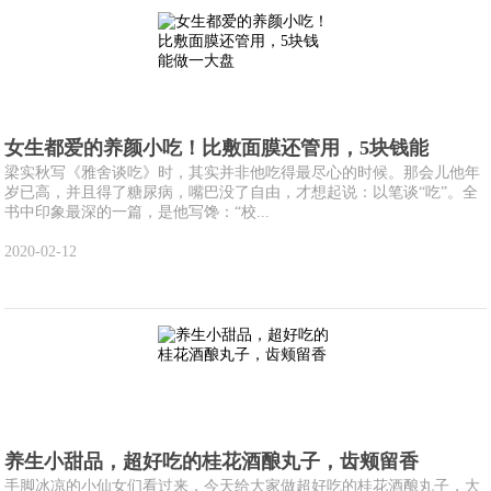
女生都爱的养颜小吃！比敷面膜还管用，5块钱能
梁实秋写《雅舍谈吃》时，其实并非他吃得最尽心的时候。那会儿他年
岁已高，并且得了糖尿病，嘴巴没了自由，才想起说：以笔谈“吃”。全
书中印象最深的一篇，是他写馋：“校...
2020-02-12
养生小甜品，超好吃的桂花酒酿丸子，齿颊留香
手脚冰凉的小仙女们看过来，今天给大家做超好吃的桂花酒酿丸子，大