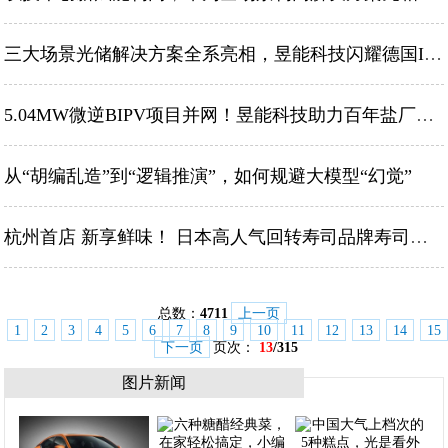
三大场景光储解决方案全系亮相，昱能科技闪耀德国Intersolar
5.04MW微逆BIPV项目并网！昱能科技助力百年盐厂低碳转型
从“胡编乱造”到“逻辑推演”，如何规避大模型“幻觉”
杭州首店 新享鲜味！ 日本高人气回转寿司品牌寿司郎杭州首店4月30日盛大开业
总数：
4711
上一页
1
2
3
4
5
6
7
8
9
10
11
12
13
14
15
下一页
页次：
13
/315
图片新闻