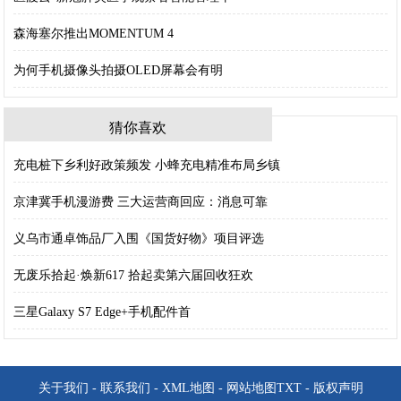
森海塞尔推出MOMENTUM 4
为何手机摄像头拍摄OLED屏幕会有明
猜你喜欢
充电桩下乡利好政策频发 小蜂充电精准布局乡镇
京津冀手机漫游费 三大运营商回应：消息可靠
义乌市通卓饰品厂入围《国货好物》项目评选
无废乐拾起·焕新617 拾起卖第六届回收狂欢
三星Galaxy S7 Edge+手机配件首
关于我们
-
联系我们
-
XML地图
-
网站地图
TXT
-
版权声明