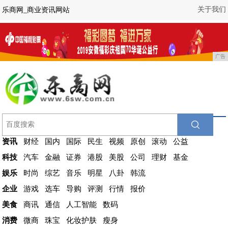
关于我们
乐商网_商业资讯网站
广告
资讯
财经
国内
国际
民生
视频
原创
滚动
公益
科技
汽车
金融
证券
港股
美股
公司
理财
基金
娱乐
时尚
综艺
音乐
明星
八卦
韩流
企业
游戏
选车
导购
评测
行情
报价
美食
商讯
通信
人工智能
数码
消费
微商
珠宝
化妆护肤
瘦身