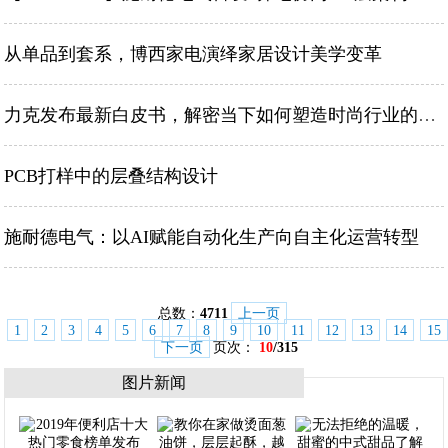
从单品到套系，博西家电演绎家居设计美学变革
力克发布最新白皮书，解密当下如何塑造时尚行业的长期未来
PCB打样中的层叠结构设计
施耐德电气：以AI赋能自动化生产向自主化运营转型
总数：
4711
上一页
1
2
3
4
5
6
7
8
9
10
11
12
13
14
15
下一页
页次：
10
/315
图片新闻