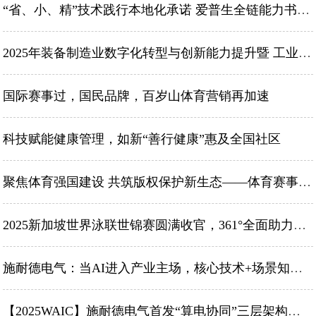
“省、小、精”技术践行本地化承诺 爱普生全链能力书写智造新篇
2025年装备制造业数字化转型与创新能力提升暨 工业互联网一体化进园区“百城千园行”活动 成功举办
国际赛事过，国民品牌，百岁山体育营销再加速
科技赋能健康管理，如新“善行健康”惠及全国社区
聚焦体育强国建设 共筑版权保护新生态——体育赛事节目版权业务发展与保护分论坛成功举办
2025新加坡世界泳联世锦赛圆满收官，361°全面助力全球水上运动发展
施耐德电气：当AI进入产业主场，核心技术+场景知识带来价值最大化
【2025WAIC】施耐德电气首发“算电协同”三层架构，破解AI数据中心能源困局