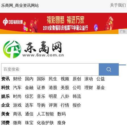
关于我们
乐商网_商业资讯网站
广告
资讯
财经
国内
国际
民生
视频
原创
滚动
公益
科技
汽车
金融
证券
港股
美股
公司
理财
基金
娱乐
时尚
综艺
音乐
明星
八卦
韩流
企业
游戏
选车
导购
评测
行情
报价
美食
商讯
通信
人工智能
数码
消费
微商
珠宝
化妆护肤
瘦身