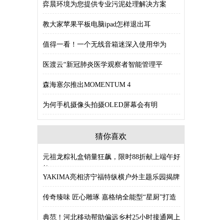
弈晨环境为您提供专业污泥处理解决方案
教大家苹果平板电脑ipad怎样退出耳
值得一看！一个无线音箱迷深入使用华为
医渡云“新冠肺炎医学观察者智能管理平
森海塞尔推出MOMENTUM 4
为何手机摄像头拍摄OLED屏幕会有明
猜你喜欢
元祖龙粽礼盒销量狂飙，限时88折献上端午好
礼
YAKIMA亮相济宁福特纵横户外主题乐园揭牌
传奇臻味 匠心雕琢 嘉格纳全能型“星厨”打造
典范！河北移动帮助偏远乡村25小时接通网上