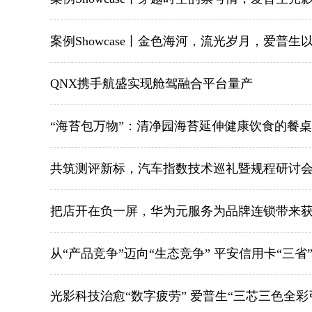
案例Showcase丨金色海河，流光岁月，爱普
QNX携手航盛实现舱驾融合平台量产
“海苔包万物”：清净园海苔延伸健康饮食的餐
共筑测评新标，汽车指数技术巡礼暨规程研讨
把店开在负一屏，华为元服务为品牌连锁带来
从“产品竞争”迈向“生态竞争” 平安信用卡“三
光影科技治愈“数字疲劳” 爱普生“三芯三色全