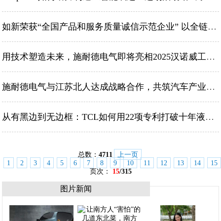
如新荣获“全国产品和服务质量诚信示范企业” 以全链路品质管理守护消费体验
用技术塑造未来，施耐德电气即将亮相2025汉诺威工业博览会
施耐德电气与江苏北人达成战略合作，共筑汽车产业智能未来
从有黑边到无边框：TCL如何用22项专利打破十年液晶屏设计僵局？
总数：
4711
上一页
1
2
3
4
5
6
7
8
9
10
11
12
13
14
15
页次：
15
/315
图片新闻