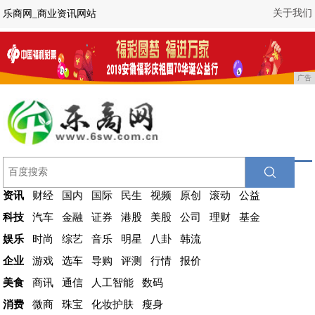
关于我们
乐商网_商业资讯网站
广告
资讯
财经
国内
国际
民生
视频
原创
滚动
公益
科技
汽车
金融
证券
港股
美股
公司
理财
基金
娱乐
时尚
综艺
音乐
明星
八卦
韩流
企业
游戏
选车
导购
评测
行情
报价
美食
商讯
通信
人工智能
数码
消费
微商
珠宝
化妆护肤
瘦身