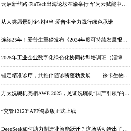
云启新丝路·FinTech出海论坛在渝举行 华为云赋能中国金融科技全球化
从人类愿景到企业担当 爱普生全力践行绿色承诺
连续25年！爱普生重磅发布《2024年度可持续发展报告》
2025年工业企业数字化绿色化协同转型培训班（淄博高青）成功举办
锚定精准诊疗，共推伴随诊断蓬勃发展 ——徕卡生物科技与CellCarta达成战略合作
方太洗碗机亮相AWE 2025，见证洗碗机“国产引领”的黄金十年
“交管12123”APP鸿蒙版正式上线
DeepSeek如何助力制造业智能跃迁？这场活动给出了答案