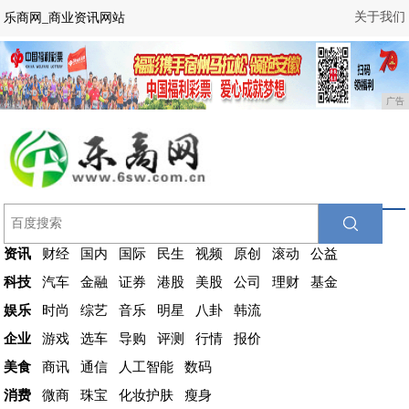
关于我们
乐商网_商业资讯网站
广告
资讯
财经
国内
国际
民生
视频
原创
滚动
公益
科技
汽车
金融
证券
港股
美股
公司
理财
基金
娱乐
时尚
综艺
音乐
明星
八卦
韩流
企业
游戏
选车
导购
评测
行情
报价
美食
商讯
通信
人工智能
数码
消费
微商
珠宝
化妆护肤
瘦身