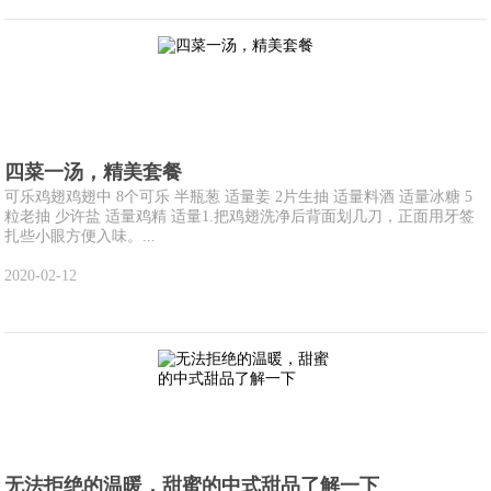
四菜一汤，精美套餐
可乐鸡翅鸡翅中 8个可乐 半瓶葱 适量姜 2片生抽 适量料酒 适量冰糖 5
粒老抽 少许盐 适量鸡精 适量1.把鸡翅洗净后背面划几刀，正面用牙签
扎些小眼方便入味。...
2020-02-12
无法拒绝的温暖，甜蜜的中式甜品了解一下