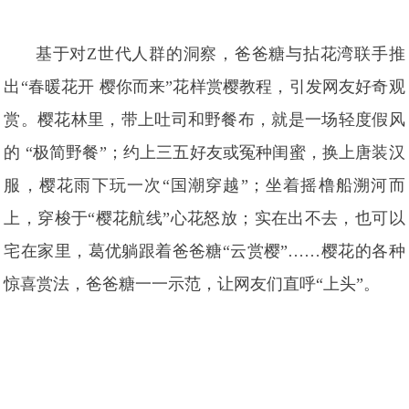
基于对Z世代人群的洞察，爸爸糖与拈花湾联手推
出“春暖花开 樱你而来”花样赏樱教程，引发网友好奇观
赏。樱花林里，带上吐司和野餐布，就是一场轻度假风
的 “极简野餐”；约上三五好友或冤种闺蜜，换上唐装汉
服，樱花雨下玩一次“国潮穿越”；坐着摇橹船溯河而
上，穿梭于“樱花航线”心花怒放；实在出不去，也可以
宅在家里，葛优躺跟着爸爸糖“云赏樱”……樱花的各种
惊喜赏法，爸爸糖一一示范，让网友们直呼“上头”。