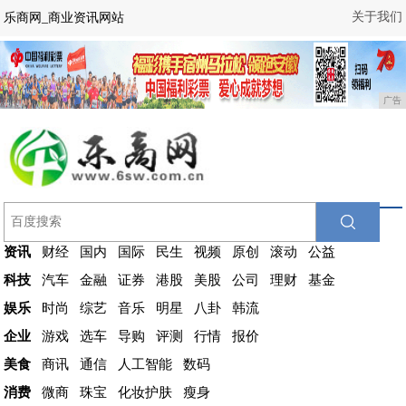
关于我们
乐商网_商业资讯网站
广告
资讯
财经
国内
国际
民生
视频
原创
滚动
公益
科技
汽车
金融
证券
港股
美股
公司
理财
基金
娱乐
时尚
综艺
音乐
明星
八卦
韩流
企业
游戏
选车
导购
评测
行情
报价
美食
商讯
通信
人工智能
数码
消费
微商
珠宝
化妆护肤
瘦身