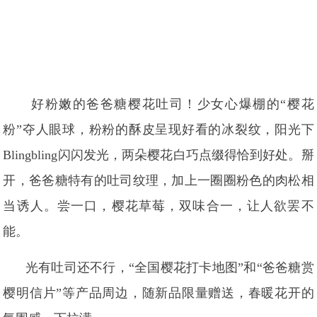
好粉嫩的爸爸糖樱花吐司！少女心爆棚的“樱花
粉”夺人眼球，粉粉的酥皮呈现好看的冰裂纹，阳光下
Blingbling闪闪发光，两朵樱花白巧点缀得恰到好处。掰
开，爸爸糖特有的吐司纹理，加上一圈圈粉色的肉松相
当诱人。尝一口，樱花草莓，双味合一，让人欲罢不
能。
光有吐司还不行，“全国樱花打卡地图”和“爸爸糖赏
樱明信片”等产品周边，随新品限量赠送，春暖花开的