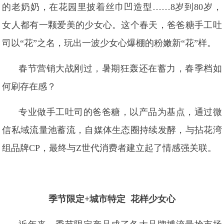
的老奶奶，在花园里披着丝巾凹造型……8岁到80岁，
女人都有一颗爱美的少女心。这个春天，爸爸糖手工吐
司以“花”之名，玩出一波少女心爆棚的粉嫩新“花”样。
春节营销大战刚过，暑期狂轰还在蓄力，春季档如
何刷存在感？
专业做手工吐司的爸爸糖，以产品为基点，通过微
信私域流量池蓄流，自媒体生态圈持续发酵，与拈花湾
组品牌CP，最终与Z世代消费者建立起了情感强关联。
季节限定+城市特定 花样少女心