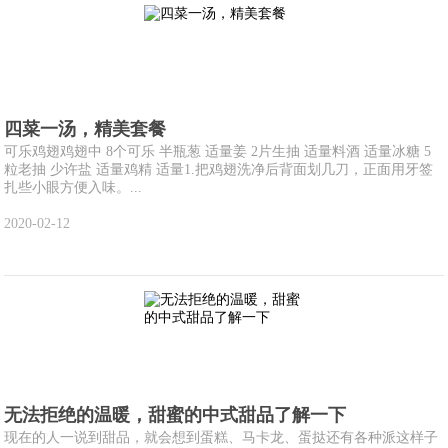
四菜一汤，精美套餐
可乐鸡翅鸡翅中 8个可乐 半瓶葱 适量姜 2片生抽 适量料酒 适量冰糖 5
粒老抽 少许盐 适量鸡精 适量1.把鸡翅洗净后背面划几刀，正面用牙签
扎些小眼方便入味。...
2020-02-12
无法拒绝的温暖，甜蜜的中式甜品了解一下
现在的人一说到甜品，就会想到蛋糕、马卡龙、蛋挞还有各种派这样子