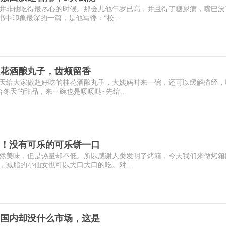
并非他吃得最尽心的时候。那会儿他年岁已高，并且得了糖尿病，嘴巴没
书中印象最深的一篇，是他写馋：“校...
花酒酿丸子，齿颊留香
天给大家做超好吃的桂花酒酿丸子，大姨妈时来一碗，还可以缓解痛经，
冬天的甜品，来一碗也是暖暖哒~先给...
！没有可乐的可乐饼一口
然美味，但是热量却不低。所以感谢人类发明了烤箱，今天我们来做烤箱
减脂的小仙女也可以大口大口的吃。对...
国内却没什么市场，这是