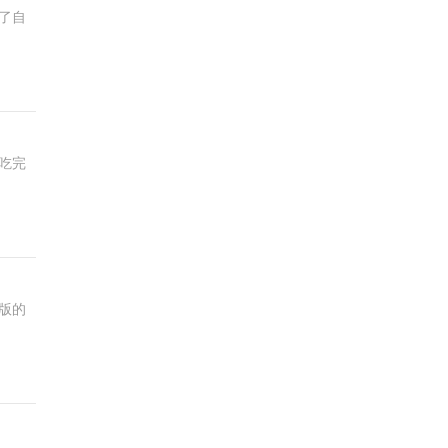
了自
吃完
版的