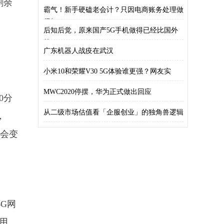
剩余
霸气！新手硬磕老会计？只因电商账务处理做
得好
后知后觉，原来国产5G手机做得已经比国外
的5
广东机器人战疫在武汉
小米10和荣耀V30 5G体验谁更强？网友实
MWC2020停摆，华为正式做出回应
0分
从二级市场估值看「企服创业」的独角兽逻辑
，
将会变
4G网
用