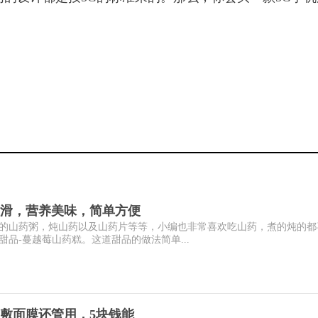
滑，营养美味，简单方便
的山药粥，炖山药以及山药片等等，小编也非常喜欢吃山药，煮的炖的都
品-蔓越莓山药糕。这道甜品的做法简单...
敷面膜还管用，5块钱能