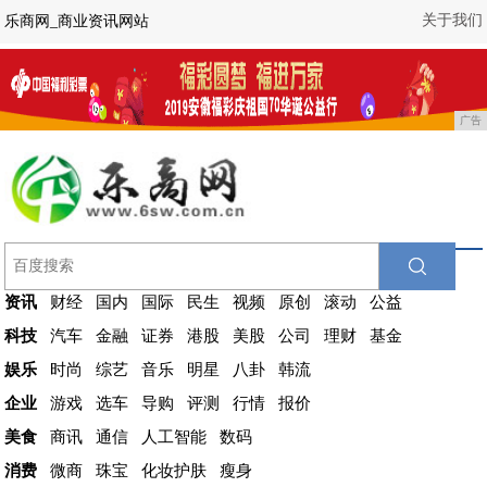
关于我们
乐商网_商业资讯网站
广告
资讯
财经
国内
国际
民生
视频
原创
滚动
公益
科技
汽车
金融
证券
港股
美股
公司
理财
基金
娱乐
时尚
综艺
音乐
明星
八卦
韩流
企业
游戏
选车
导购
评测
行情
报价
美食
商讯
通信
人工智能
数码
消费
微商
珠宝
化妆护肤
瘦身