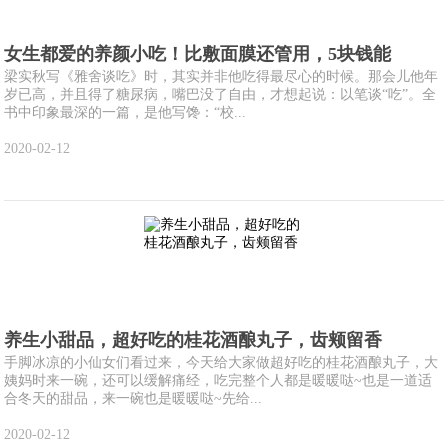
女生都爱的养颜小吃！比敷面膜还管用，5块钱能
梁实秋写《雅舍谈吃》时，其实并非他吃得最尽心的时候。那会儿他年
岁已高，并且得了糖尿病，嘴巴没了自由，才想起说：以笔谈“吃”。全
书中印象最深的一篇，是他写馋：“校...
2020-02-12
养生小甜品，超好吃的桂花酒酿丸子，齿颊留香
手脚冰凉的小仙女们看过来，今天给大家做超好吃的桂花酒酿丸子，大
姨妈时来一碗，还可以缓解痛经，吃完整个人都是暖暖哒~也是一道适
合冬天的甜品，来一碗也是暖暖哒~先给...
2020-02-12